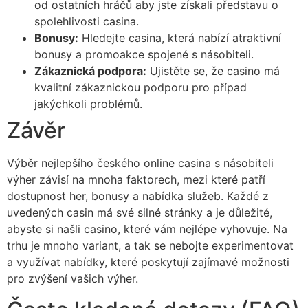
od ostatních hráčů aby jste získali představu o
spolehlivosti casina.
Bonusy:
Hledejte casina, která nabízí atraktivní
bonusy a promoakce spojené s násobiteli.
Zákaznická podpora:
Ujistěte se, že casino má
kvalitní zákaznickou podporu pro případ
jakýchkoli problémů.
Závěr
Výběr nejlepšího českého online casina s násobiteli
výher závisí na mnoha faktorech, mezi které patří
dostupnost her, bonusy a nabídka služeb. Každé z
uvedených casin má své silné stránky a je důležité,
abyste si našli casino, které vám nejlépe vyhovuje. Na
trhu je mnoho variant, a tak se nebojte experimentovat
a využívat nabídky, které poskytují zajímavé možnosti
pro zvýšení vašich výher.