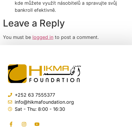
kde můžete využít násobitelů a spravujte svůj
bankroll efektivně.
Leave a Reply
You must be
logged in
to post a comment.
+252 63 7555377
info@hikmafoundation.org
Sat - Thu: 8:00 - 16:30