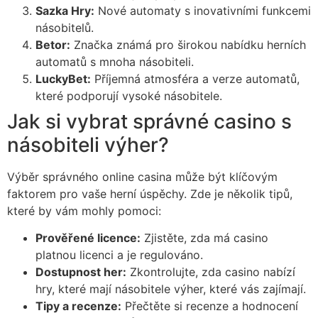
Sazka Hry:
Nové automaty s inovativními funkcemi
násobitelů.
Betor:
Značka známá pro širokou nabídku herních
automatů s mnoha násobiteli.
LuckyBet:
Příjemná atmosféra a verze automatů,
které podporují vysoké násobitele.
Jak si vybrat správné casino s
násobiteli výher?
Výběr správného online casina může být klíčovým
faktorem pro vaše herní úspěchy. Zde je několik tipů,
které by vám mohly pomoci:
Prověřené licence:
Zjistěte, zda má casino
platnou licenci a je regulováno.
Dostupnost her:
Zkontrolujte, zda casino nabízí
hry, které mají násobitele výher, které vás zajímají.
Tipy a recenze:
Přečtěte si recenze a hodnocení