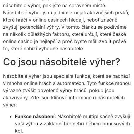
násobitele výher, pak jste na správném místě.
Násobitelé výher jsou jedním z nejatraktivnějších prvků,
které hráči v online casinech hledají, neboť značně
zvyšují potenciální výhry. V tomto článku se podíváme
na několik důležitých faktorů, které určují, které české
online casino je nejlepší a proč byste měli zvolit právě
to, které nabízí výhodné násobitele.
Co jsou násobitelé výher?
Násobitelé výher jsou speciální funkce, která se nachází
v mnoha online hrách a automatech. Tyto funkce mohou
výrazně zvýšit povolené výhry hráčů, pokud jsou
aktivovány. Zde jsou klíčové informace o násobitelích
výher:
Funkce násobení:
Násobitelé multiplikačně zvyšují
vaši výhru v základní hře nebo během bonusových
kol.